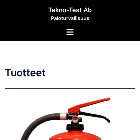
Skip
Tekno-Test Ab
to
Paloturvallisuus
content
Toggle
menu
Tuotteet