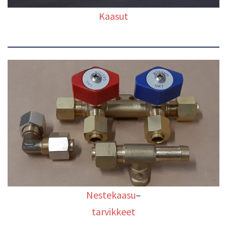
Kaasut
Nestekaasu
–
tarvikkeet